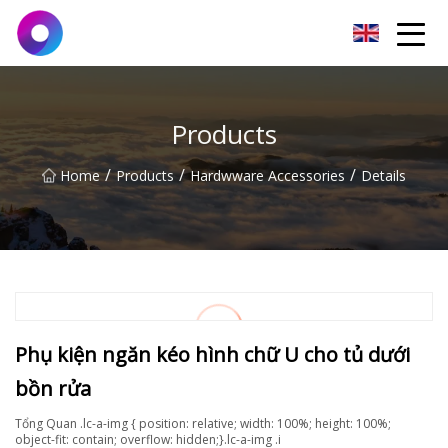
Jinan Wrench Co.,Ltd
Products
/
/
/
Home
Products
Hardwware Accessories
Details
Phụ kiện ngăn kéo hình chữ U cho tủ dưới
bồn rửa
Tổng Quan .lc-a-img { position: relative; width: 100%; height: 100%;
object-fit: contain; overflow: hidden;}.lc-a-img .i