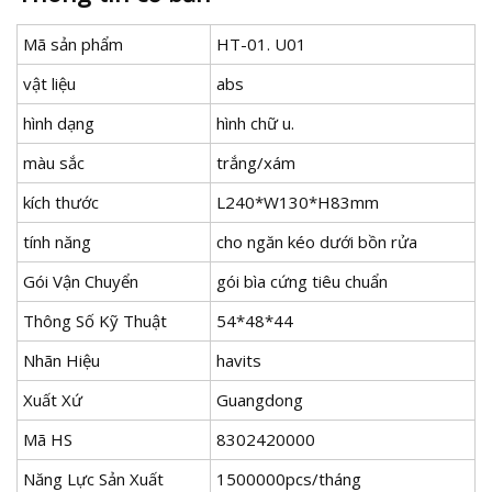
Mã sản phẩm
HT-01. U01
vật liệu
abs
hình dạng
hình chữ u.
màu sắc
trắng/xám
kích thước
L240*W130*H83mm
tính năng
cho ngăn kéo dưới bồn rửa
Gói Vận Chuyển
gói bìa cứng tiêu chuẩn
Thông Số Kỹ Thuật
54*48*44
Nhãn Hiệu
havits
Xuất Xứ
Guangdong
Mã HS
8302420000
Năng Lực Sản Xuất
1500000pcs/tháng