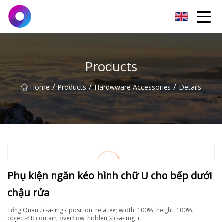
Jinan Wrench Co.,Ltd
Products
/
/
/
Home
Products
Hardwware Accessories
Details
Phụ kiện ngăn kéo hình chữ U cho bếp dưới
chậu rửa
Tổng Quan .lc-a-img { position: relative; width: 100%; height: 100%;
object-fit: contain; overflow: hidden;}.lc-a-img .i