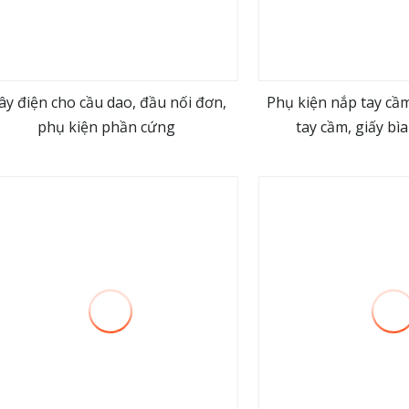
ây điện cho cầu dao, đầu nối đơn,
Phụ kiện nắp tay cầ
phụ kiện phần cứng
tay cầm, giấy b
view more
view m