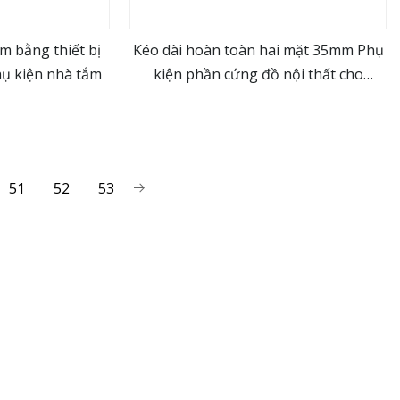
m bằng thiết bị
Kéo dài hoàn toàn hai mặt 35mm Phụ
hụ kiện nhà tắm
kiện phần cứng đồ nội thất cho
ore
view more
phòng ngủ
51
52
53