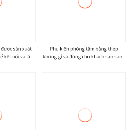
 được sản xuất
Phụ kiện phòng tắm bằng thép
ể kết nối và lắp
không gỉ và đồng cho khách sạn sang
ore
view more
p
trọng hiện đại