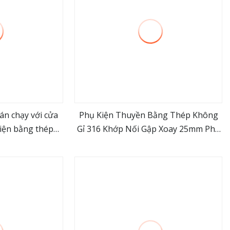
án chạy với cửa
Phụ Kiện Thuyền Bằng Thép Không
kiện bằng thép
Gỉ 316 Khớp Nối Gập Xoay 25mm Phụ
ore
view more
gỉ
Kiện Kết Nối Ống Ống