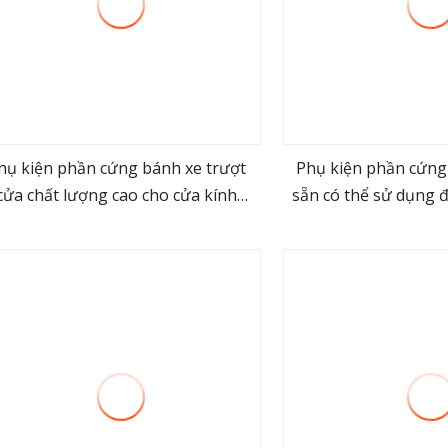
hụ kiện phần cứng bánh xe trượt
Phụ kiện phần cứng
cửa chất lượng cao cho cửa kính
sẵn có thể sử dụng đ
view more
view m
phòng tắm
đặt cá