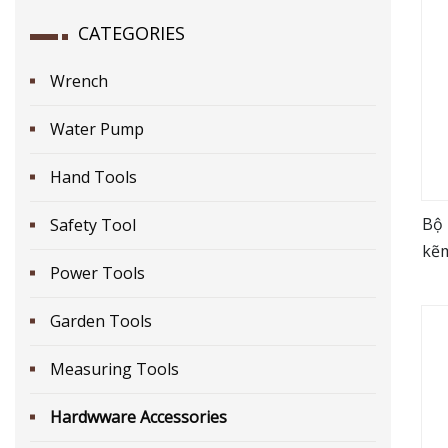
CATEGORIES
Wrench
Water Pump
Hand Tools
Bộ 
Safety Tool
kẽm
Power Tools
gi
Garden Tools
Measuring Tools
Hardwware Accessories