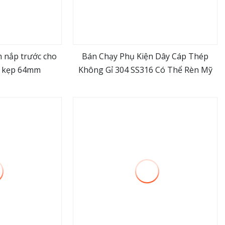
m nắp trước cho
Bán Chạy Phụ Kiện Dây Cáp Thép
ìa kẹp 64mm
Không Gỉ 304 SS316 Có Thể Rèn Mỹ
ore
view more