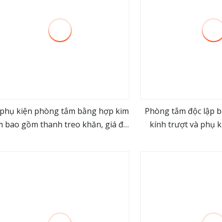
phụ kiện phòng tắm bằng hợp kim
Phòng tắm độc lập b
 bao gồm thanh treo khăn, giá đỡ
kính trượt và phụ 
view more
view m
ấy vệ sinh, móc treo khăn, phụ kiện
không 
phòng tắm