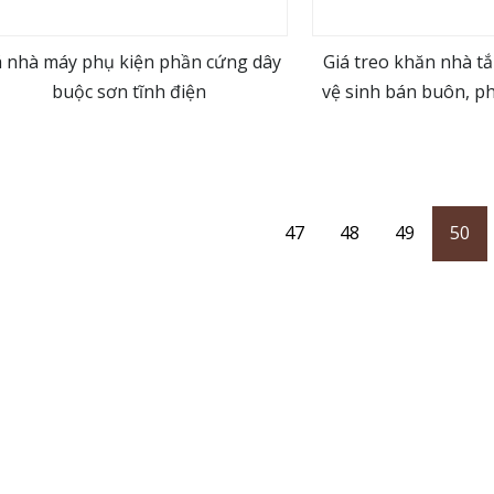
á nhà máy phụ kiện phần cứng dây
Giá treo khăn nhà tắ
buộc sơn tĩnh điện
vệ sinh bán buôn, p
view more
view m
47
48
49
50