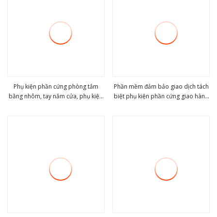
Phụ kiện phần cứng phòng tắm
Phần mềm đảm bảo giao dịch tách
bằng nhôm, tay nắm cửa, phụ kiện
biệt phụ kiện phần cứng giao hàng
view more
view more
phòng tắm
nhanh để sửa chữa