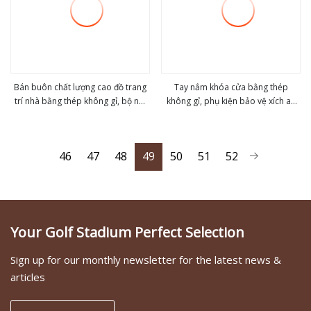
Bán buôn chất lượng cao đồ trang
Tay nắm khóa cửa bằng thép
trí nhà bằng thép không gỉ, bộ nội
không gỉ, phụ kiện bảo vệ xích an
view more
view more
thất hoàn chỉnh, phụ kiện phần
toàn
cứng phòng tắm màu xám súng
bằng nhôm
46
47
48
49
50
51
52
Your Golf Stadium Perfect Selection
Sign up for our monthly newsletter for the latest news &
articles