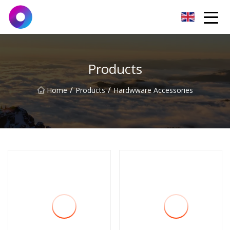
Jinan Wrench Co.,Ltd
Products
/
/
Home
Products
Hardwware Accessories