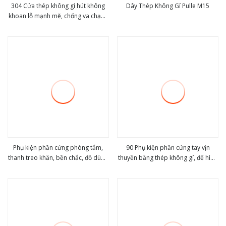
304 Cửa thép không gỉ hút không
Dây Thép Không Gỉ Pulle M15
khoan lỗ mạnh mẽ, chống va chạm,
view more
view more
phụ kiện cửa và cửa sổ cho gia đình
Phụ kiện phần cứng phòng tắm,
90 Phụ kiện phần cứng tay vịn
thanh treo khăn, bền chắc, đồ dùng
thuyền bằng thép không gỉ, đế hình
view more
view more
vệ sinh
chữ nhật cho thuyền