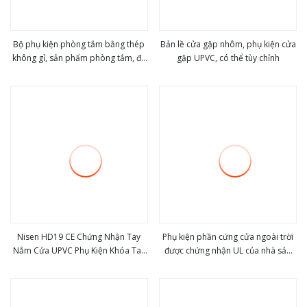
Bộ phụ kiện phòng tắm bằng thép
Bản lề cửa gập nhôm, phụ kiện cửa
không gỉ, sản phẩm phòng tắm, đồ
gập UPVC, có thể tùy chỉnh
view more
view more
dùng phòng tắm, thiết bị phòng
tắm, nội thất phòng tắm
Nisen HD19 CE Chứng Nhận Tay
Phụ kiện phần cứng cửa ngoài trời
Nắm Cửa UPVC Phụ Kiện Khóa Tay
được chứng nhận UL của nhà sản
view more
view more
Nắm Cửa và Cửa Sổ Bằng Nhôm
xuất Trung Quốc
Kẽm Thép Không Gỉ