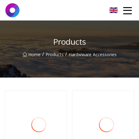
Jinan Wrench Co.,Ltd
Products
/
/
Home
Products
Hardwware Accessories