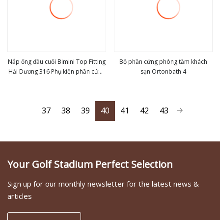
Nắp ống đầu cuối Bimini Top Fitting
Bộ phần cứng phòng tắm khách
Hải Dương 316 Phụ kiện phần cứng
sạn Ortonbath 4
view more
view more
Bimini Canopy bằng thép không gỉ
Đường kính bên trong Phụ kiện đi
thuyền
37
38
39
40
41
42
43
Your Golf Stadium Perfect Selection
Sign up for our monthly newsletter for the latest news &
articles