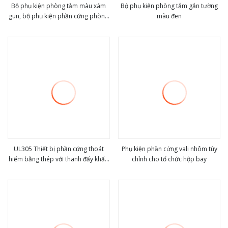
Bộ phụ kiện phòng tắm màu xám
Bộ phụ kiện phòng tắm gắn tường
gun, bộ phụ kiện phần cứng phòng
màu đen
view more
view more
tắm
UL305 Thiết bị phần cứng thoát
Phụ kiện phần cứng vali nhôm tùy
hiểm bằng thép với thanh đẩy khẩn
chỉnh cho tổ chức hộp bay
view more
view more
cấp có chuông báo động