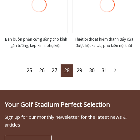
Bán buôn phần cứng đồng cho kính
Thiết bị thoát hiểm thanh đẩy cửa
gắn tường, kẹp kính, phụ kiện
được liệt kê UL, phụ kiện nội thất
view more
view more
phòng tắm
25
26
27
28
29
30
31
Your Golf Stadium Perfect Selection
Sign up for our monthly newsletter for the latest news &
articles