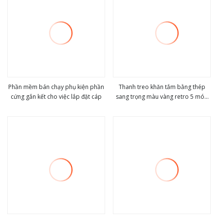
Phần mềm bán chạy phụ kiện phần
Thanh treo khăn tắm bằng thép
cứng gắn kết cho việc lắp đặt cáp
sang trọng màu vàng retro 5 món
view more
view more
304 phụ kiện phần cứng phòng tắm