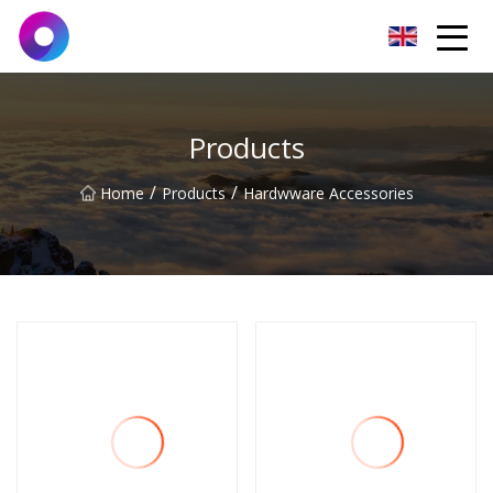
Jinan Wrench Co.,Ltd
Products
/
/
Home
Products
Hardwware Accessories