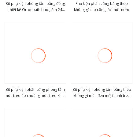
Bộ phụ kiện phòng tắm bằng đồng
Phụ kiện phần cứng bằng thép
thiết kế Ortonbath bao gồm 24
không gỉ cho công tắc mức nước
view more
view more
inch thanh treo khăn điều chỉnh, giá
treo giấy vệ sinh, vòng treo khăn
Bộ phụ kiện phần cứng phòng tắm
Bộ phụ kiện phòng tắm bằng thép
móc treo áo choàng móc treo khăn
không gỉ màu đen mờ, thanh treo
view more
view more
móc treo vải
khăn và các phụ kiện phòng tắm