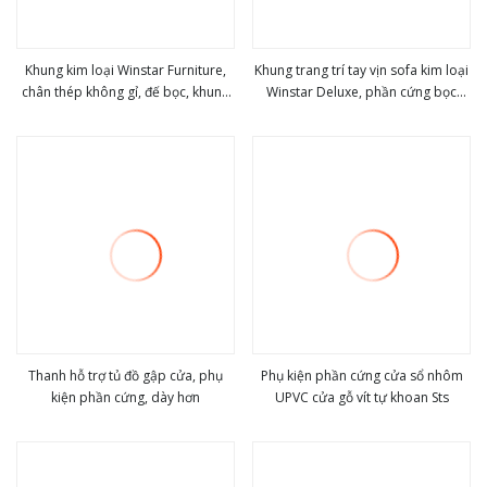
Khung kim loại Winstar Furniture,
Khung trang trí tay vịn sofa kim loại
chân thép không gỉ, đế bọc, khung
Winstar Deluxe, phần cứng bọc
view more
view more
đế, phần cứng bọc
sofa, phụ kiện trang trí nội thất,
phần cứng bọc
Thanh hỗ trợ tủ đồ gập cửa, phụ
Phụ kiện phần cứng cửa sổ nhôm
kiện phần cứng, dày hơn
UPVC cửa gỗ vít tự khoan Sts
view more
view more